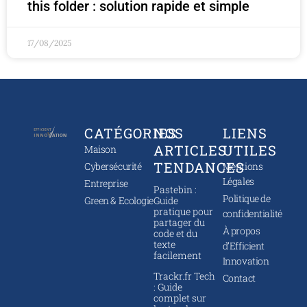
this folder : solution rapide et simple
17/08/2025
CATÉGORIES
NOS
LIENS
ARTICLES
UTILES
Maison
TENDANCES
Cybersécurité
Mentions
Légales
Entreprise
Pastebin :
Politique de
Green & Ecologie
Guide
pratique pour
confidentialité
partager du
À propos
code et du
texte
d’Efficient
facilement
Innovation
Trackr.fr Tech
Contact
: Guide
complet sur